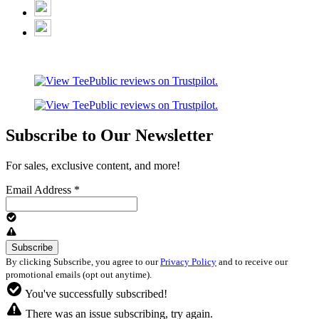
Subscribe to Our Newsletter
For sales, exclusive content, and more!
Email Address
*
By clicking Subscribe, you agree to our
Privacy Policy
and to receive our
promotional emails (opt out anytime).
You've successfully subscribed!
There was an issue subscribing, try again.