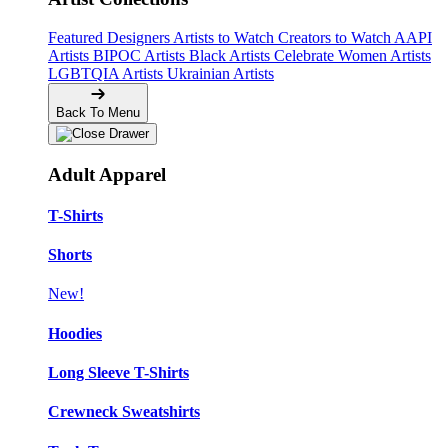
Featured Designers
Artists to Watch
Creators to Watch
AAPI
Artists
BIPOC Artists
Black Artists
Celebrate Women Artists
LGBTQIA Artists
Ukrainian Artists
Back To Menu
Adult Apparel
T-Shirts
Shorts
New!
Hoodies
Long Sleeve T-Shirts
Crewneck Sweatshirts