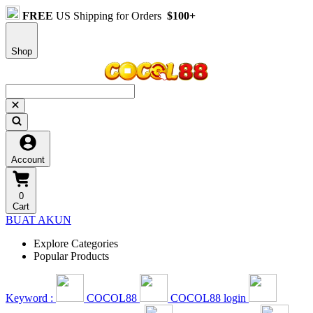
FREE
US Shipping for Orders
$100+
Shop
Account
0
Cart
BUAT AKUN
Explore Categories
Popular Products
Keyword :
COCOL88
COCOL88 login