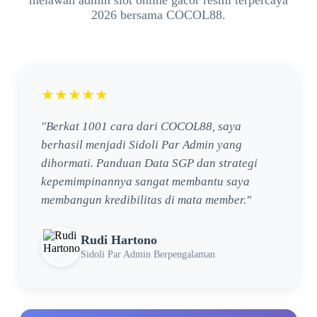
2026 bersama COCOL88.
★★★★★
"Berkat 1001 cara dari COCOL88, saya
berhasil menjadi Sidoli Par Admin yang
dihormati. Panduan Data SGP dan strategi
kepemimpinannya sangat membantu saya
membangun kredibilitas di mata member."
Rudi Hartono
Sidoli Par Admin Berpengalaman