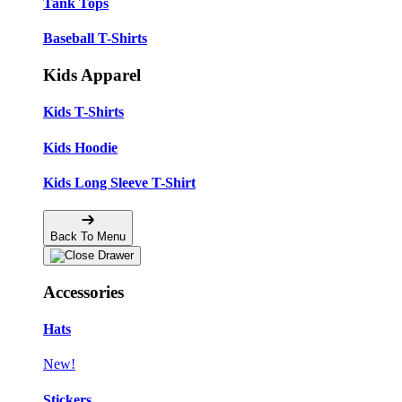
Tank Tops
Baseball T-Shirts
Kids Apparel
Kids T-Shirts
Kids Hoodie
Kids Long Sleeve T-Shirt
Back To Menu
Accessories
Hats
New!
Stickers