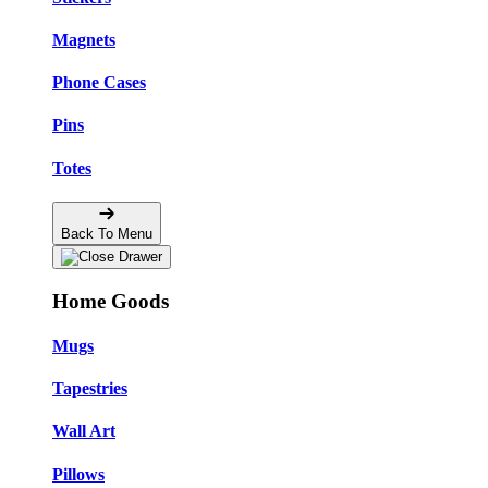
Magnets
Phone Cases
Pins
Totes
Back To Menu
Home Goods
Mugs
Tapestries
Wall Art
Pillows