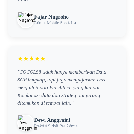
Fajar Nugroho
Admin Mobile Specialist
★★★★★
"COCOL88 tidak hanya memberikan Data
SGP lengkap, tapi juga mengajarkan cara
menjadi Sidoli Par Admin yang handal.
Kombinasi data dan strategi ini jarang
ditemukan di tempat lain."
Dewi Anggraini
Praktisi Sidoli Par Admin