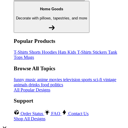
Home Goods
Decorate with pillows, tapestries, and more
Popular Products
T-Shirts
Shorts
Hoodies
Hats
Kids T-Shirts
Stickers
Tank
Tops
Mugs
Browse All Topics
funny
music
anime
movies
television
sports
sci-fi
vintage
animals
drinks
food
politics
All Popular Designs
Support
Order Status
FAQ
Contact Us
Shop All Designs