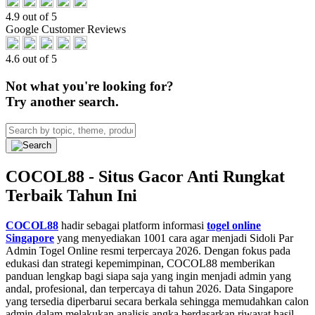
4.9 out of 5
Google Customer Reviews
4.6 out of 5
Not what you're looking for?
Try another search.
COCOL88 - Situs Gacor Anti Rungkat
Terbaik Tahun Ini
COCOL88
hadir sebagai platform informasi
togel online
Singapore
yang menyediakan 1001 cara agar menjadi Sidoli Par
Admin Togel Online resmi terpercaya 2026. Dengan fokus pada
edukasi dan strategi kepemimpinan, COCOL88 memberikan
panduan lengkap bagi siapa saja yang ingin menjadi admin yang
andal, profesional, dan terpercaya di tahun 2026. Data Singapore
yang tersedia diperbarui secara berkala sehingga memudahkan calon
admin dalam melakukan analisis angka berdasarkan riwayat hasil