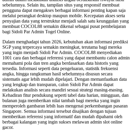
sebelumnya. Selain itu, tampilan situs yang responsif membuat
pengguna dapat mengakses berbagai informasi penting kapan saja
melalui perangkat desktop maupun mobile. Kecepatan akses serta
penyajian data yang terstruktur menjadi salah satu keunggulan yang
membuat COCOL88 semakin dikenal sebagai pusat pembelajaran
bagi Sidoli Par Admin Togel Online.
Dalam menghadapi tahun 2026, kebutuhan akan informasi prediksi
SGP yang terpercaya semakin meningkat, terutama bagi mereka
yang ingin menjadi Sidoli Par Admin. COCOL88 menyediakan
1001 cara dan berbagai referensi yang dapat membantu calon admin
memahami pola dan tren angka berdasarkan data historis yang
tersedia. Informasi seperti data pengeluaran, statistik frekuensi
angka, hingga rangkuman hasil sebelumnya disusun secara
sistematis agar lebih mudah dipelajari. Dengan memanfaatkan data
yang lengkap dan transparan, calon Sidoli Par Admin dapat
melakukan analisis secara mandiri sesuai strategi masing-masing.
Kehadiran fitur pendukung seperti tabel data harian, mingguan, dan
bulanan juga memberikan nilai tambah bagi mereka yang ingin
memperoleh gambaran lebih luas mengenai perkembangan pasaran
Singapore. Semua informasi tersebut disajikan dengan tujuan
memberikan referensi yang informatif dan mudah dipahami oleh
berbagai kalangan yang ingin sukses melawan admin slot online
gacor.