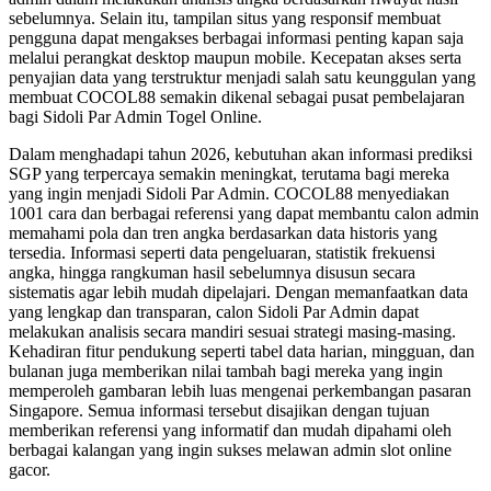
sebelumnya. Selain itu, tampilan situs yang responsif membuat
pengguna dapat mengakses berbagai informasi penting kapan saja
melalui perangkat desktop maupun mobile. Kecepatan akses serta
penyajian data yang terstruktur menjadi salah satu keunggulan yang
membuat COCOL88 semakin dikenal sebagai pusat pembelajaran
bagi Sidoli Par Admin Togel Online.
Dalam menghadapi tahun 2026, kebutuhan akan informasi prediksi
SGP yang terpercaya semakin meningkat, terutama bagi mereka
yang ingin menjadi Sidoli Par Admin. COCOL88 menyediakan
1001 cara dan berbagai referensi yang dapat membantu calon admin
memahami pola dan tren angka berdasarkan data historis yang
tersedia. Informasi seperti data pengeluaran, statistik frekuensi
angka, hingga rangkuman hasil sebelumnya disusun secara
sistematis agar lebih mudah dipelajari. Dengan memanfaatkan data
yang lengkap dan transparan, calon Sidoli Par Admin dapat
melakukan analisis secara mandiri sesuai strategi masing-masing.
Kehadiran fitur pendukung seperti tabel data harian, mingguan, dan
bulanan juga memberikan nilai tambah bagi mereka yang ingin
memperoleh gambaran lebih luas mengenai perkembangan pasaran
Singapore. Semua informasi tersebut disajikan dengan tujuan
memberikan referensi yang informatif dan mudah dipahami oleh
berbagai kalangan yang ingin sukses melawan admin slot online
gacor.