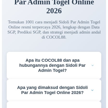
Par Admin Togel Online
2026
Temukan 1001 cara menjadi Sidoli Par Admin Togel
Online resmi terpercaya 2026, lengkap dengan Data
SGP, Prediksi SGP, dan strategi menjadi admin andal
di COCOL88.
Apa itu COCOL88 dan apa
hubungannya dengan Sidoli Par
Admin Togel?
COCOL88 adalah platform informasi Togel Online
Apa yang dimaksud dengan Sidoli
resmi terpercaya yang menyediakan 1001 cara agar
Par Admin Togel Online 2026?
menjadi Sidoli Par Admin Togel Online di tahun
2026. Kami memberikan edukasi, strategi, dan
Sidoli Par Admin Togel Online adalah istilah untuk
wawasan tentang bagaimana menjadi admin yang