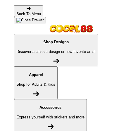
Back To Menu
Shop Designs
Discover a classic design or new favorite artist
Apparel
Shop for Adults & Kids
Accessories
Express yourself with stickers and more