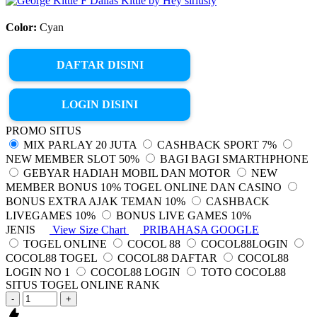
Color:
Cyan
DAFTAR DISINI
LOGIN DISINI
PROMO SITUS
MIX PARLAY 20 JUTA
CASHBACK SPORT 7%
NEW MEMBER SLOT 50%
BAGI BAGI SMARTHPHONE
GEBYAR HADIAH MOBIL DAN MOTOR
NEW
MEMBER BONUS 10% TOGEL ONLINE DAN CASINO
BONUS EXTRA AJAK TEMAN 10%
CASHBACK
LIVEGAMES 10%
BONUS LIVE GAMES 10%
JENIS
View Size Chart
PRIBAHASA GOOGLE
TOGEL ONLINE
COCOL 88
COCOL88LOGIN
COCOL88 TOGEL
COCOL88 DAFTAR
COCOL88
LOGIN NO 1
COCOL88 LOGIN
TOTO COCOL88
SITUS TOGEL ONLINE RANK
-
+