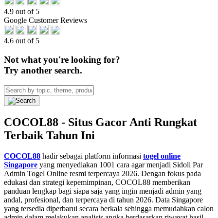
4.9 out of 5
Google Customer Reviews
4.6 out of 5
Not what you're looking for?
Try another search.
COCOL88 - Situs Gacor Anti Rungkat
Terbaik Tahun Ini
COCOL88
hadir sebagai platform informasi
togel online
Singapore
yang menyediakan 1001 cara agar menjadi Sidoli Par
Admin Togel Online resmi terpercaya 2026. Dengan fokus pada
edukasi dan strategi kepemimpinan, COCOL88 memberikan
panduan lengkap bagi siapa saja yang ingin menjadi admin yang
andal, profesional, dan terpercaya di tahun 2026. Data Singapore
yang tersedia diperbarui secara berkala sehingga memudahkan calon
admin dalam melakukan analisis angka berdasarkan riwayat hasil