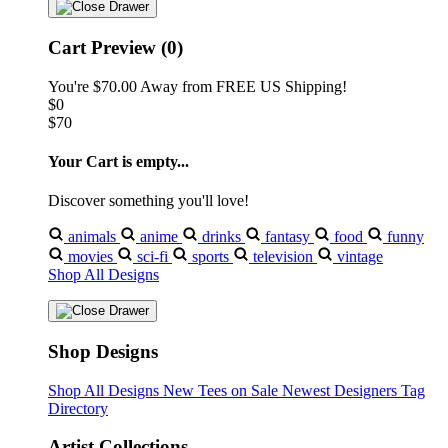
Cart Preview (0)
You're
$70.00
Away from
FREE US Shipping!
$0
$70
Your Cart is empty...
Discover something you'll love!
animals
anime
drinks
fantasy
food
funny
movies
sci-fi
sports
television
vintage
Shop All Designs
Shop Designs
Shop All Designs
New Tees on Sale
Newest Designers
Tag
Directory
Artist Collections