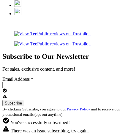
Subscribe to Our Newsletter
For sales, exclusive content, and more!
Email Address
*
By clicking Subscribe, you agree to our
Privacy Policy
and to receive our
promotional emails (opt out anytime).
You've successfully subscribed!
There was an issue subscribing, try again.