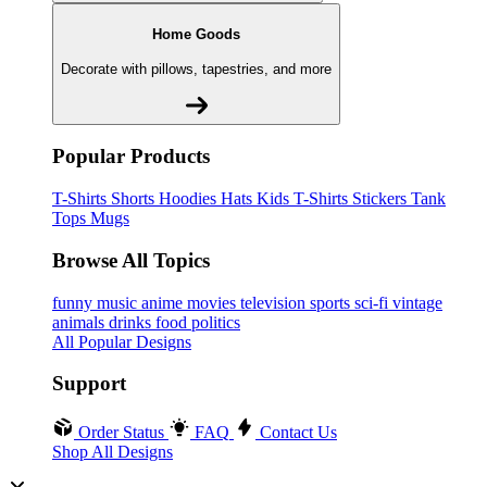
Home Goods
Decorate with pillows, tapestries, and more
Popular Products
T-Shirts
Shorts
Hoodies
Hats
Kids T-Shirts
Stickers
Tank
Tops
Mugs
Browse All Topics
funny
music
anime
movies
television
sports
sci-fi
vintage
animals
drinks
food
politics
All Popular Designs
Support
Order Status
FAQ
Contact Us
Shop All Designs