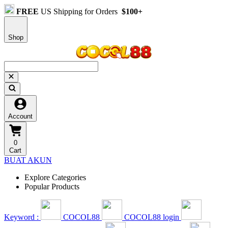
FREE
US Shipping for Orders
$100+
Shop
Account
0
Cart
BUAT AKUN
Explore Categories
Popular Products
Keyword :
COCOL88
COCOL88 login