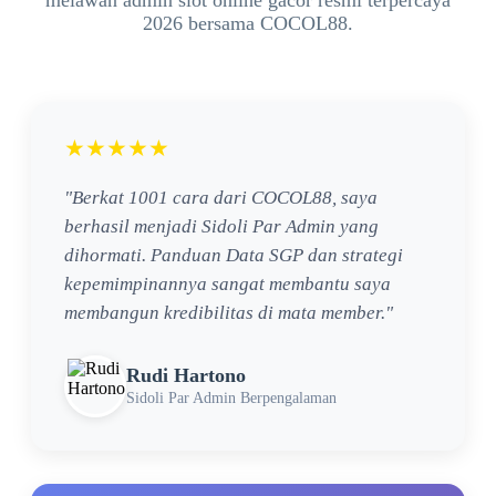
2026 bersama COCOL88.
★★★★★
"Berkat 1001 cara dari COCOL88, saya
berhasil menjadi Sidoli Par Admin yang
dihormati. Panduan Data SGP dan strategi
kepemimpinannya sangat membantu saya
membangun kredibilitas di mata member."
Rudi Hartono
Sidoli Par Admin Berpengalaman