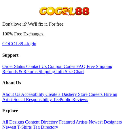
Don't love it? We'll fix it. For free.
100% Free Exchanges.
COCOL88 --login
Support
Order Status
Contact Us
Coupon Codes
FAQ
Free Shipping
Refunds & Returns
Shipping Info
Size Chart
About Us
About Us
Accessibility
Create a Dashery Store
Careers
Hire an
Artist
Social Responsibility
TeePublic Reviews
Explore
All Designs
Content Directory
Featured Artists
Newest Designers
Newest T-Shirts
Tag Directory