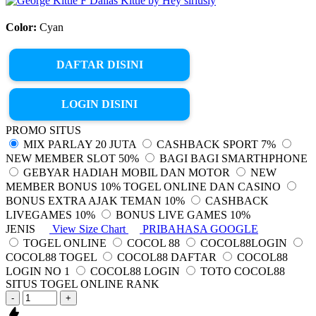
Color:
Cyan
DAFTAR DISINI
LOGIN DISINI
PROMO SITUS
MIX PARLAY 20 JUTA
CASHBACK SPORT 7%
NEW MEMBER SLOT 50%
BAGI BAGI SMARTHPHONE
GEBYAR HADIAH MOBIL DAN MOTOR
NEW
MEMBER BONUS 10% TOGEL ONLINE DAN CASINO
BONUS EXTRA AJAK TEMAN 10%
CASHBACK
LIVEGAMES 10%
BONUS LIVE GAMES 10%
JENIS
View Size Chart
PRIBAHASA GOOGLE
TOGEL ONLINE
COCOL 88
COCOL88LOGIN
COCOL88 TOGEL
COCOL88 DAFTAR
COCOL88
LOGIN NO 1
COCOL88 LOGIN
TOTO COCOL88
SITUS TOGEL ONLINE RANK
-
+