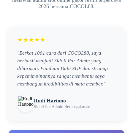
2026 bersama COCOL88.
★★★★★
"Berkat 1001 cara dari COCOL88, saya
berhasil menjadi Sidoli Par Admin yang
dihormati. Panduan Data SGP dan strategi
kepemimpinannya sangat membantu saya
membangun kredibilitas di mata member."
Rudi Hartono
Sidoli Par Admin Berpengalaman