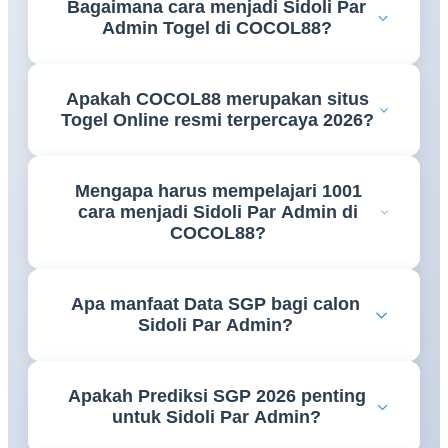
Bagaimana cara menjadi Sidoli Par
admin yang profesional, tangguh, dan terpercaya
andal, profesional, dan terpercaya.
Admin Togel di COCOL88?
dalam mengelola platform Togel Online. Di tahun
2026, menjadi Sidoli Par Admin berarti memiliki
COCOL88 menyediakan 1001 cara agar menjadi
kemampuan analisis data SGP, memahami pola
Apakah COCOL88 merupakan situs
Sidoli Par Admin Togel, mulai dari memahami
angka, serta mampu memberikan pelayanan terbaik
Togel Online resmi terpercaya 2026?
dasar-dasar Togel Online, menguasai Data SGP,
kepada member.
mempelajari Prediksi SGP 2026, hingga mengelola
Ya, COCOL88 adalah situs Togel Online resmi
strategi komunikasi dan kepercayaan member.
Mengapa harus mempelajari 1001
terpercaya 2026 yang menyajikan informasi akurat,
Semua panduan tersedia lengkap di platform kami.
cara menjadi Sidoli Par Admin di
data SGP lengkap, serta 1001 cara menjadi Sidoli
COCOL88?
Par Admin Togel Online profesional.
Karena menjadi Sidoli Par Admin Togel Online
Apa manfaat Data SGP bagi calon
membutuhkan lebih dari sekadar keberuntungan.
Sidoli Par Admin?
COCOL88 menyusun 1001 strategi, tips, dan trik
yang dapat membantu Anda memahami seluk-beluk
Data SGP adalah fondasi utama bagi Sidoli Par
Togel Online, mengelola data SGP, dan membangun
Apakah Prediksi SGP 2026 penting
Admin. Dengan memahami Data SGP, seorang
reputasi sebagai admin resmi terpercaya di tahun
untuk Sidoli Par Admin?
admin dapat menganalisis pola keluaran,
2026.