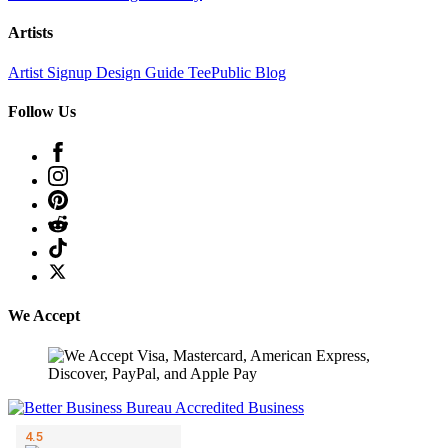
Artists
Artist Signup
Design Guide
TeePublic Blog
Follow Us
We Accept