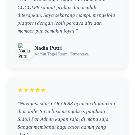
COCOL88 sangat praktis dan mudah
diterapkan. Saya sekarang mampu mengelola
platform dengan lebih percaya diri dan
member pun semakin loyal."
Nadia Putri
Admin Togel Resmi Terpercaya
★★★★★
"Navigasi situs COCOL88 nyaman digunakan
di mobile. Saya bisa mengakses panduan
Sidoli Par Admin kapan saja, di mana saja.
Sangat membantu bagi calon admin yang
sibuk."