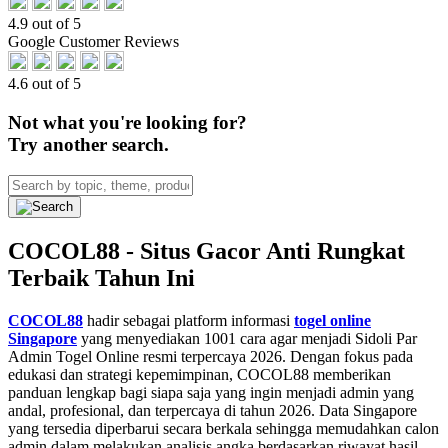
4.9 out of 5
Google Customer Reviews
4.6 out of 5
Not what you're looking for?
Try another search.
COCOL88 - Situs Gacor Anti Rungkat
Terbaik Tahun Ini
COCOL88
hadir sebagai platform informasi
togel online
Singapore
yang menyediakan 1001 cara agar menjadi Sidoli Par
Admin Togel Online resmi terpercaya 2026. Dengan fokus pada
edukasi dan strategi kepemimpinan, COCOL88 memberikan
panduan lengkap bagi siapa saja yang ingin menjadi admin yang
andal, profesional, dan terpercaya di tahun 2026. Data Singapore
yang tersedia diperbarui secara berkala sehingga memudahkan calon
admin dalam melakukan analisis angka berdasarkan riwayat hasil