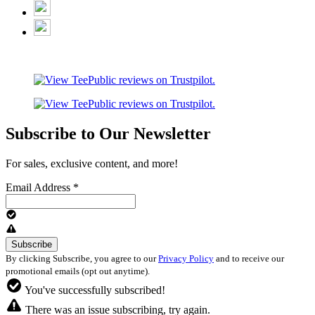
Subscribe to Our Newsletter
For sales, exclusive content, and more!
Email Address
*
By clicking Subscribe, you agree to our
Privacy Policy
and to receive our
promotional emails (opt out anytime).
You've successfully subscribed!
There was an issue subscribing, try again.