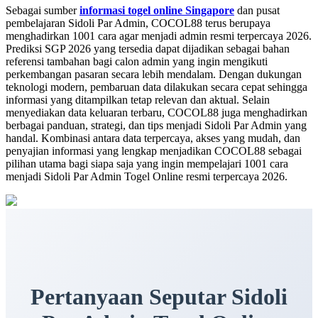
Sebagai sumber
informasi togel online Singapore
dan pusat
pembelajaran Sidoli Par Admin, COCOL88 terus berupaya
menghadirkan 1001 cara agar menjadi admin resmi terpercaya 2026.
Prediksi SGP 2026 yang tersedia dapat dijadikan sebagai bahan
referensi tambahan bagi calon admin yang ingin mengikuti
perkembangan pasaran secara lebih mendalam. Dengan dukungan
teknologi modern, pembaruan data dilakukan secara cepat sehingga
informasi yang ditampilkan tetap relevan dan aktual. Selain
menyediakan data keluaran terbaru, COCOL88 juga menghadirkan
berbagai panduan, strategi, dan tips menjadi Sidoli Par Admin yang
handal. Kombinasi antara data terpercaya, akses yang mudah, dan
penyajian informasi yang lengkap menjadikan COCOL88 sebagai
pilihan utama bagi siapa saja yang ingin mempelajari 1001 cara
menjadi Sidoli Par Admin Togel Online resmi terpercaya 2026.
Pertanyaan Seputar Sidoli