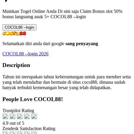
Mainkan Togel Online Anda Di sini saja
Claim Bonus slot 50%
bonus langsumg asuk
5+ COCOL88 --login
COCOL88 --login
Selamatkan diri anda dari google
sang penyayang
COCOL88 --login 2026
Description
Tahun ini merupakan tahun keberuntungan untuk para member setia
yang telah mendaftar dan bermain di situs cocol88, dimana sudah
banyak terbukti kemenangan besar yang telah didapatkan.
People Love COCOL88!
Trustpilot Rating
4.9 out of 5
Zendesk Satisfaction Rating