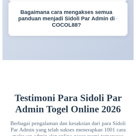
memberikan prediksi yang lebih akurat, dan
Sangat penting. Prediksi SGP 2026 adalah alat bantu
meningkatkan kredibilitas di mata member.
Bagaimana cara mengakses semua
analisis berbasis data historis yang dapat digunakan
COCOL88 menyediakan data SGP lengkap untuk
panduan menjadi Sidoli Par Admin di
Sidoli Par Admin untuk memberikan wawasan
mendukung perjalanan Anda menjadi admin andal.
COCOL88?
tambahan kepada member. COCOL88
menghadirkan prediksi SGP 2026 sebagai salah satu
Anda bisa mengakses seluruh panduan, data SGP,
dari 1001 cara menjadi admin handal.
prediksi SGP 2026, serta 1001 cara menjadi Sidoli
Par Admin Togel Online resmi terpercaya langsung
melalui website COCOL88. Semua informasi
disusun secara sistematis dan mudah dipahami.
Testimoni Para Sidoli Par
Admin Togel Online 2026
Berbagai pengalaman dan kesaksian dari para Sidoli
Par Admin yang telah sukses menerapkan 1001 cara
melawan admin slot online gacor resmi terpercaya