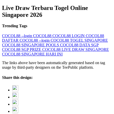
Live Draw Terbaru Togel Online
Singapore 2026
Trending Tags
COCOL88 --login
COCOL88
COCOL88 LOGIN
COCOL88
DAFTAR
COCOL88 --login
COCOL88 TOGEL SINGAPORE
COCOL88 SINGAPORE POOLS
COCOL88 DATA SGP
COCOL88 SGP PRIZE
COCOL88 LIVE DRAW SINGAPORE
COCOL88 SINGAPORE HARI INI
The links above have been automatically generated based on tag
usage by third-party designers on the TeePublic platform.
Share this design: