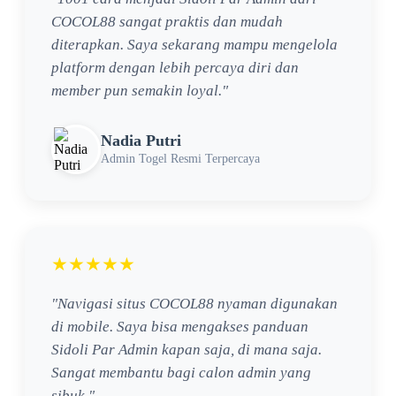
COCOL88 sangat praktis dan mudah
diterapkan. Saya sekarang mampu mengelola
platform dengan lebih percaya diri dan
member pun semakin loyal."
Nadia Putri
Admin Togel Resmi Terpercaya
★★★★★
"Navigasi situs COCOL88 nyaman digunakan
di mobile. Saya bisa mengakses panduan
Sidoli Par Admin kapan saja, di mana saja.
Sangat membantu bagi calon admin yang
sibuk."