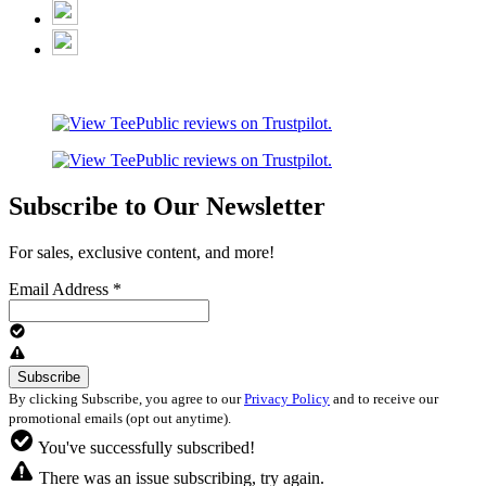
Subscribe to Our Newsletter
For sales, exclusive content, and more!
Email Address
*
By clicking Subscribe, you agree to our
Privacy Policy
and to receive our
promotional emails (opt out anytime).
You've successfully subscribed!
There was an issue subscribing, try again.