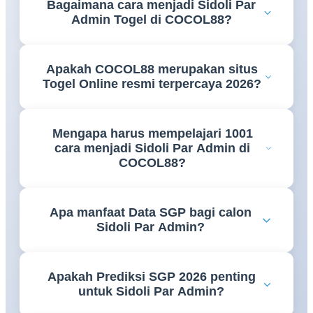
Bagaimana cara menjadi Sidoli Par
admin yang profesional, tangguh, dan terpercaya
andal, profesional, dan terpercaya.
Admin Togel di COCOL88?
dalam mengelola platform Togel Online. Di tahun
2026, menjadi Sidoli Par Admin berarti memiliki
COCOL88 menyediakan 1001 cara agar menjadi
kemampuan analisis data SGP, memahami pola
Apakah COCOL88 merupakan situs
Sidoli Par Admin Togel, mulai dari memahami
angka, serta mampu memberikan pelayanan terbaik
Togel Online resmi terpercaya 2026?
dasar-dasar Togel Online, menguasai Data SGP,
kepada member.
mempelajari Prediksi SGP 2026, hingga mengelola
Ya, COCOL88 adalah situs Togel Online resmi
strategi komunikasi dan kepercayaan member.
Mengapa harus mempelajari 1001
terpercaya 2026 yang menyajikan informasi akurat,
Semua panduan tersedia lengkap di platform kami.
cara menjadi Sidoli Par Admin di
data SGP lengkap, serta 1001 cara menjadi Sidoli
COCOL88?
Par Admin Togel Online profesional.
Karena menjadi Sidoli Par Admin Togel Online
Apa manfaat Data SGP bagi calon
membutuhkan lebih dari sekadar keberuntungan.
Sidoli Par Admin?
COCOL88 menyusun 1001 strategi, tips, dan trik
yang dapat membantu Anda memahami seluk-beluk
Data SGP adalah fondasi utama bagi Sidoli Par
Togel Online, mengelola data SGP, dan membangun
Apakah Prediksi SGP 2026 penting
Admin. Dengan memahami Data SGP, seorang
reputasi sebagai admin resmi terpercaya di tahun
untuk Sidoli Par Admin?
admin dapat menganalisis pola keluaran,
2026.