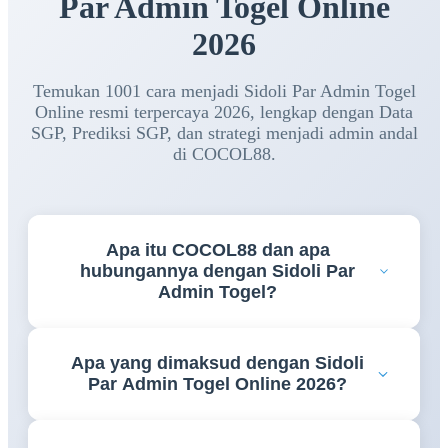
Par Admin Togel Online
2026
Temukan 1001 cara menjadi Sidoli Par Admin Togel
Online resmi terpercaya 2026, lengkap dengan Data
SGP, Prediksi SGP, dan strategi menjadi admin andal
di COCOL88.
Apa itu COCOL88 dan apa
hubungannya dengan Sidoli Par
Admin Togel?
COCOL88 adalah platform informasi Togel Online
Apa yang dimaksud dengan Sidoli
resmi terpercaya yang menyediakan 1001 cara agar
Par Admin Togel Online 2026?
menjadi Sidoli Par Admin Togel Online di tahun
2026. Kami memberikan edukasi, strategi, dan
Sidoli Par Admin Togel Online adalah istilah untuk
wawasan tentang bagaimana menjadi admin yang