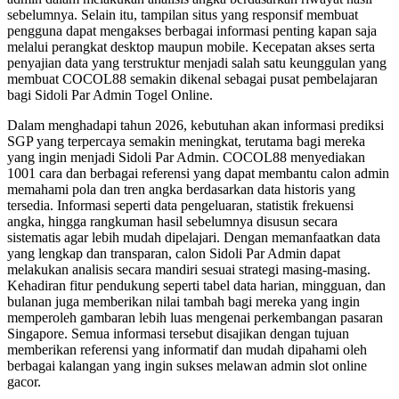
sebelumnya. Selain itu, tampilan situs yang responsif membuat
pengguna dapat mengakses berbagai informasi penting kapan saja
melalui perangkat desktop maupun mobile. Kecepatan akses serta
penyajian data yang terstruktur menjadi salah satu keunggulan yang
membuat COCOL88 semakin dikenal sebagai pusat pembelajaran
bagi Sidoli Par Admin Togel Online.
Dalam menghadapi tahun 2026, kebutuhan akan informasi prediksi
SGP yang terpercaya semakin meningkat, terutama bagi mereka
yang ingin menjadi Sidoli Par Admin. COCOL88 menyediakan
1001 cara dan berbagai referensi yang dapat membantu calon admin
memahami pola dan tren angka berdasarkan data historis yang
tersedia. Informasi seperti data pengeluaran, statistik frekuensi
angka, hingga rangkuman hasil sebelumnya disusun secara
sistematis agar lebih mudah dipelajari. Dengan memanfaatkan data
yang lengkap dan transparan, calon Sidoli Par Admin dapat
melakukan analisis secara mandiri sesuai strategi masing-masing.
Kehadiran fitur pendukung seperti tabel data harian, mingguan, dan
bulanan juga memberikan nilai tambah bagi mereka yang ingin
memperoleh gambaran lebih luas mengenai perkembangan pasaran
Singapore. Semua informasi tersebut disajikan dengan tujuan
memberikan referensi yang informatif dan mudah dipahami oleh
berbagai kalangan yang ingin sukses melawan admin slot online
gacor.