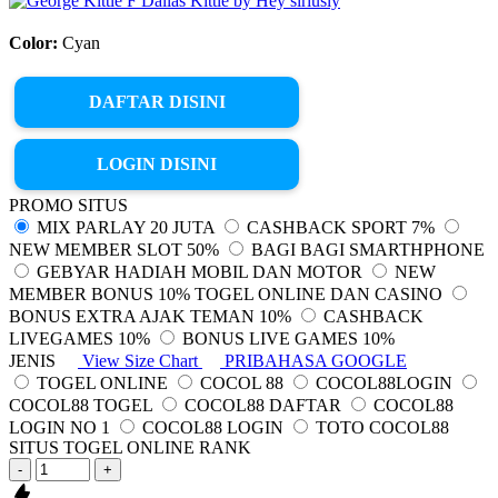
Color:
Cyan
DAFTAR DISINI
LOGIN DISINI
PROMO SITUS
MIX PARLAY 20 JUTA
CASHBACK SPORT 7%
NEW MEMBER SLOT 50%
BAGI BAGI SMARTHPHONE
GEBYAR HADIAH MOBIL DAN MOTOR
NEW
MEMBER BONUS 10% TOGEL ONLINE DAN CASINO
BONUS EXTRA AJAK TEMAN 10%
CASHBACK
LIVEGAMES 10%
BONUS LIVE GAMES 10%
JENIS
View Size Chart
PRIBAHASA GOOGLE
TOGEL ONLINE
COCOL 88
COCOL88LOGIN
COCOL88 TOGEL
COCOL88 DAFTAR
COCOL88
LOGIN NO 1
COCOL88 LOGIN
TOTO COCOL88
SITUS TOGEL ONLINE RANK
-
+