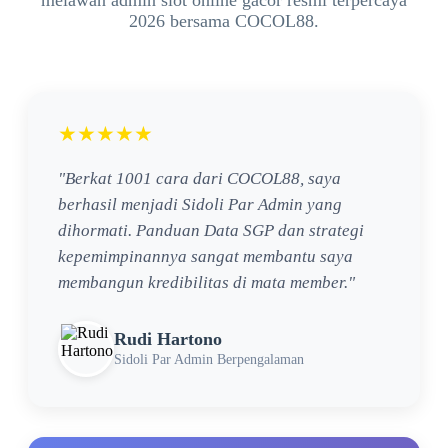
2026 bersama COCOL88.
★★★★★
"Berkat 1001 cara dari COCOL88, saya
berhasil menjadi Sidoli Par Admin yang
dihormati. Panduan Data SGP dan strategi
kepemimpinannya sangat membantu saya
membangun kredibilitas di mata member."
Rudi Hartono
Sidoli Par Admin Berpengalaman