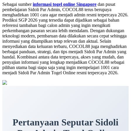
Sebagai sumber
informasi togel online Singapore
dan pusat
pembelajaran Sidoli Par Admin, COCOL88 terus berupaya
menghadirkan 1001 cara agar menjadi admin resmi terpercaya 2026.
Prediksi SGP 2026 yang tersedia dapat dijadikan sebagai bahan
referensi tambahan bagi calon admin yang ingin mengikuti
perkembangan pasaran secara lebih mendalam. Dengan dukungan
teknologi modern, pembaruan data dilakukan secara cepat sehingga
informasi yang ditampilkan tetap relevan dan aktual. Selain
menyediakan data keluaran terbaru, COCOL88 juga menghadirkan
berbagai panduan, strategi, dan tips menjadi Sidoli Par Admin yang
handal. Kombinasi antara data terpercaya, akses yang mudah, dan
penyajian informasi yang lengkap menjadikan COCOL88 sebagai
pilihan utama bagi siapa saja yang ingin mempelajari 1001 cara
menjadi Sidoli Par Admin Togel Online resmi terpercaya 2026.
Pertanyaan Seputar Sidoli