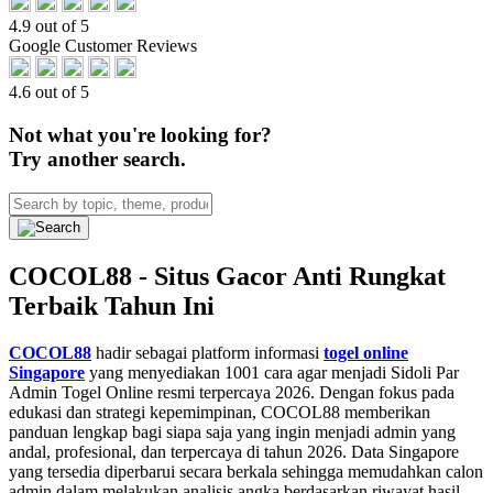
4.9 out of 5
Google Customer Reviews
4.6 out of 5
Not what you're looking for?
Try another search.
COCOL88 - Situs Gacor Anti Rungkat
Terbaik Tahun Ini
COCOL88
hadir sebagai platform informasi
togel online
Singapore
yang menyediakan 1001 cara agar menjadi Sidoli Par
Admin Togel Online resmi terpercaya 2026. Dengan fokus pada
edukasi dan strategi kepemimpinan, COCOL88 memberikan
panduan lengkap bagi siapa saja yang ingin menjadi admin yang
andal, profesional, dan terpercaya di tahun 2026. Data Singapore
yang tersedia diperbarui secara berkala sehingga memudahkan calon
admin dalam melakukan analisis angka berdasarkan riwayat hasil