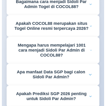
Bagaimana cara menjadi Sidoli Par
admin yang profesional, tangguh, dan terpercaya
andal, profesional, dan terpercaya.
Admin Togel di COCOL88?
dalam mengelola platform Togel Online. Di tahun
2026, menjadi Sidoli Par Admin berarti memiliki
COCOL88 menyediakan 1001 cara agar menjadi
kemampuan analisis data SGP, memahami pola
Apakah COCOL88 merupakan situs
Sidoli Par Admin Togel, mulai dari memahami
angka, serta mampu memberikan pelayanan terbaik
Togel Online resmi terpercaya 2026?
dasar-dasar Togel Online, menguasai Data SGP,
kepada member.
mempelajari Prediksi SGP 2026, hingga mengelola
Ya, COCOL88 adalah situs Togel Online resmi
strategi komunikasi dan kepercayaan member.
Mengapa harus mempelajari 1001
terpercaya 2026 yang menyajikan informasi akurat,
Semua panduan tersedia lengkap di platform kami.
cara menjadi Sidoli Par Admin di
data SGP lengkap, serta 1001 cara menjadi Sidoli
COCOL88?
Par Admin Togel Online profesional.
Karena menjadi Sidoli Par Admin Togel Online
Apa manfaat Data SGP bagi calon
membutuhkan lebih dari sekadar keberuntungan.
Sidoli Par Admin?
COCOL88 menyusun 1001 strategi, tips, dan trik
yang dapat membantu Anda memahami seluk-beluk
Data SGP adalah fondasi utama bagi Sidoli Par
Togel Online, mengelola data SGP, dan membangun
Apakah Prediksi SGP 2026 penting
Admin. Dengan memahami Data SGP, seorang
reputasi sebagai admin resmi terpercaya di tahun
untuk Sidoli Par Admin?
admin dapat menganalisis pola keluaran,
2026.