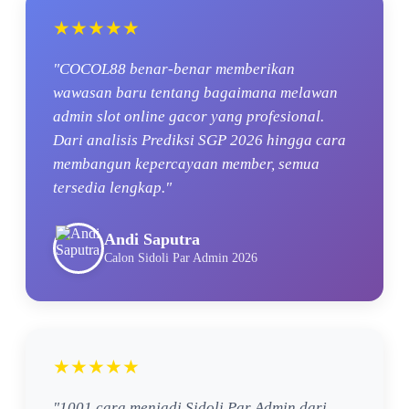
★★★★★
"COCOL88 benar-benar memberikan
wawasan baru tentang bagaimana melawan
admin slot online gacor yang profesional.
Dari analisis Prediksi SGP 2026 hingga cara
membangun kepercayaan member, semua
tersedia lengkap."
Andi Saputra
Calon Sidoli Par Admin 2026
★★★★★
"1001 cara menjadi Sidoli Par Admin dari