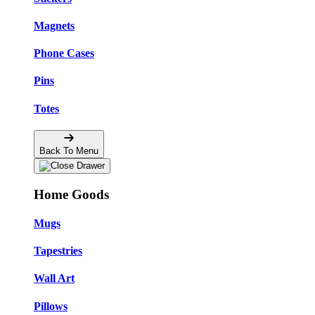
Magnets
Phone Cases
Pins
Totes
Back To Menu
Home Goods
Mugs
Tapestries
Wall Art
Pillows