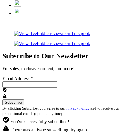
Subscribe to Our Newsletter
For sales, exclusive content, and more!
Email Address
*
By clicking Subscribe, you agree to our
Privacy Policy
and to receive our
promotional emails (opt out anytime).
You've successfully subscribed!
There was an issue subscribing, try again.