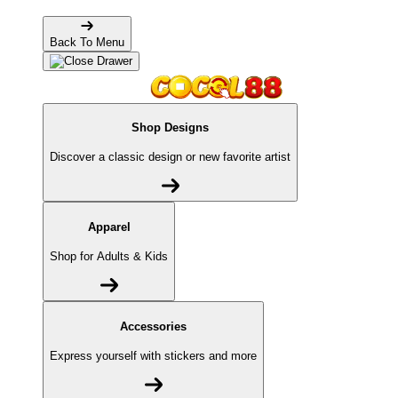
Back To Menu
Shop Designs
Discover a classic design or new favorite artist
Apparel
Shop for Adults & Kids
Accessories
Express yourself with stickers and more