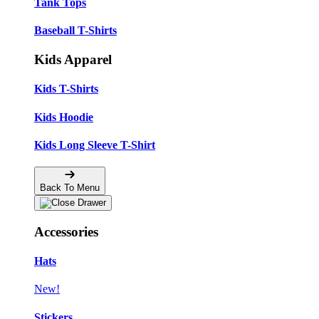
Tank Tops
Baseball T-Shirts
Kids Apparel
Kids T-Shirts
Kids Hoodie
Kids Long Sleeve T-Shirt
Back To Menu
Accessories
Hats
New!
Stickers