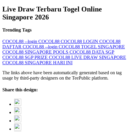
Live Draw Terbaru Togel Online
Singapore 2026
Trending Tags
COCOL88 --login
COCOL88
COCOL88 LOGIN
COCOL88
DAFTAR
COCOL88 --login
COCOL88 TOGEL SINGAPORE
COCOL88 SINGAPORE POOLS
COCOL88 DATA SGP
COCOL88 SGP PRIZE
COCOL88 LIVE DRAW SINGAPORE
COCOL88 SINGAPORE HARI INI
The links above have been automatically generated based on tag
usage by third-party designers on the TeePublic platform.
Share this design: