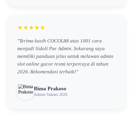
★★★★★
"Terima kasih COCOL88 atas 1001 cara
menjadi Sidoli Par Admin. Sekarang saya
memiliki panduan jelas untuk melawan admin
slot online gacor resmi terpercaya di tahun
2026. Rekomendasi terbaik!"
Bima Prakoso
Admin Sukses 2026