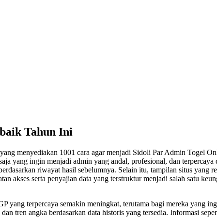
baik Tahun Ini
yang menyediakan 1001 cara agar menjadi Sidoli Par Admin Togel Onli
ang ingin menjadi admin yang andal, profesional, dan terpercaya di 
dasarkan riwayat hasil sebelumnya. Selain itu, tampilan situs yang 
atan akses serta penyajian data yang terstruktur menjadi salah satu
SGP yang terpercaya semakin meningkat, terutama bagi mereka yang i
 tren angka berdasarkan data historis yang tersedia. Informasi seperti