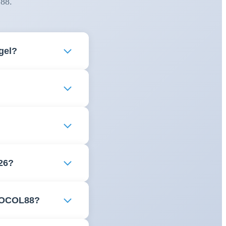
88.
gel?
cara agar menjadi
san tentang bagaimana
percaya dalam
 kemampuan analisis
.
i dasar-dasar Togel
26?
unikasi dan
kurat, data SGP
 COCOL88?
ungan. COCOL88