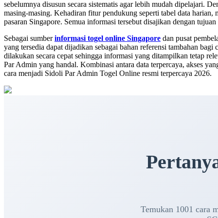
sebelumnya disusun secara sistematis agar lebih mudah dipelajari. De
masing-masing. Kehadiran fitur pendukung seperti tabel data haria
pasaran Singapore. Semua informasi tersebut disajikan dengan tujua
Sebagai sumber
informasi togel online Singapore
dan pusat pembela
yang tersedia dapat dijadikan sebagai bahan referensi tambahan ba
dilakukan secara cepat sehingga informasi yang ditampilkan tetap re
Par Admin yang handal. Kombinasi antara data terpercaya, akses ya
cara menjadi Sidoli Par Admin Togel Online resmi terpercaya 2026.
Pertanya
Temukan 1001 cara me