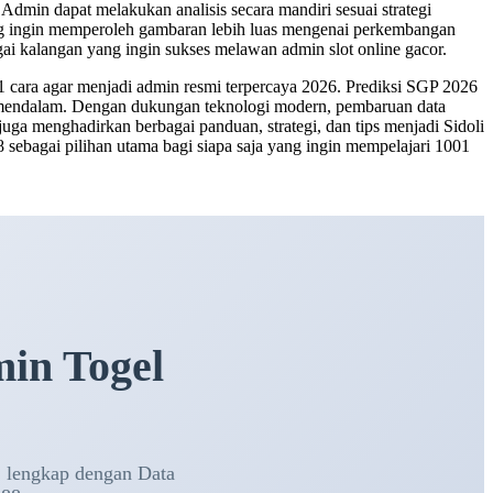
Admin dapat melakukan analisis secara mandiri sesuai strategi
ang ingin memperoleh gambaran lebih luas mengenai perkembangan
ai kalangan yang ingin sukses melawan admin slot online gacor.
cara agar menjadi admin resmi terpercaya 2026. Prediksi SGP 2026
ih mendalam. Dengan dukungan teknologi modern, pembaruan data
uga menghadirkan berbagai panduan, strategi, dan tips menjadi Sidoli
ebagai pilihan utama bagi siapa saja yang ingin mempelajari 1001
min Togel
, lengkap dengan Data