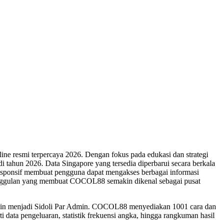
ne resmi terpercaya 2026. Dengan fokus pada edukasi dan strategi
tahun 2026. Data Singapore yang tersedia diperbarui secara berkala
responsif membuat pengguna dapat mengakses berbagai informasi
 keunggulan yang membuat COCOL88 semakin dikenal sebagai pusat
ngin menjadi Sidoli Par Admin. COCOL88 menyediakan 1001 cara dan
 data pengeluaran, statistik frekuensi angka, hingga rangkuman hasil