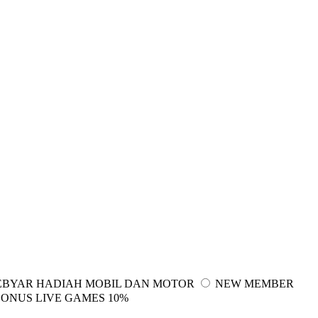
EBYAR HADIAH MOBIL DAN MOTOR
NEW MEMBER
ONUS LIVE GAMES 10%