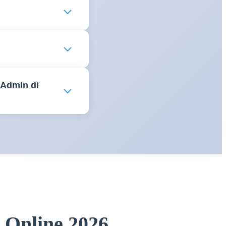
el Online, mengelola
g admin dapat
litas di mata member.
 andal.
 digunakan Sidoli Par
 Admin di
diksi SGP 2026
i Sidoli Par Admin
secara sistematis dan
 Online 2026