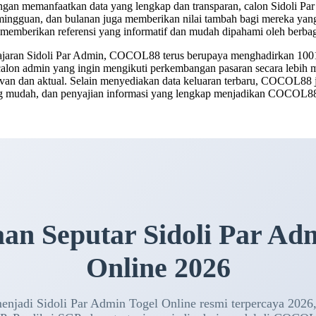
ngan memanfaatkan data yang lengkap dan transparan, calon Sidoli Par 
n, mingguan, dan bulanan juga memberikan nilai tambah bagi mereka y
n memberikan referensi yang informatif dan mudah dipahami oleh berbag
jaran Sidoli Par Admin, COCOL88 terus berupaya menghadirkan 1001 
gi calon admin yang ingin mengikuti perkembangan pasaran secara leb
levan dan aktual. Selain menyediakan data keluaran terbaru, COCOL88 j
ng mudah, dan penyajian informasi yang lengkap menjadikan COCOL88 s
an Seputar Sidoli Par Ad
Online 2026
njadi Sidoli Par Admin Togel Online resmi terpercaya 2026